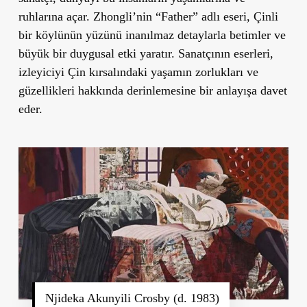
ruhlarına açar. Zhongli’nin “Father” adlı eseri, Çinli
bir köylünün yüzünü inanılmaz detaylarla betimler ve
büyük bir duygusal etki yaratır. Sanatçının eserleri,
izleyiciyi Çin kırsalındaki yaşamın zorlukları ve
güzellikleri hakkında derinlemesine bir anlayışa davet
eder.
Njideka Akunyili Crosby (d. 1983)