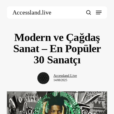
Skip
Menu
to
Accessland.live
main
search
content
Modern ve Çağdaş
Sanat – En Popüler
30 Sanatçı
Accessland.Live
14/08/2025