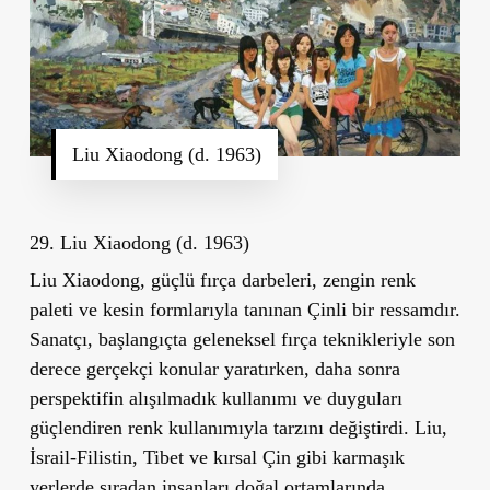
Liu Xiaodong (d. 1963)
29. Liu Xiaodong (d. 1963)
Liu Xiaodong, güçlü fırça darbeleri, zengin renk
paleti ve kesin formlarıyla tanınan Çinli bir ressamdır.
Sanatçı, başlangıçta geleneksel fırça teknikleriyle son
derece gerçekçi konular yaratırken, daha sonra
perspektifin alışılmadık kullanımı ve duyguları
güçlendiren renk kullanımıyla tarzını değiştirdi. Liu,
İsrail-Filistin, Tibet ve kırsal Çin gibi karmaşık
yerlerde sıradan insanları doğal ortamlarında