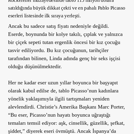
Rockefeller müzayedesinde tablo 115 milyon dolara
satıldığında büyük dikkat çekti ve en pahalı Pablo Picasso
eserleri listesinde ilk sıraya yerleşti.
Ancak bu sadece satış fiyatı nedeniyle değildi.
Eserde, boynunda bir kolye takılı, çıplak ve yalnızca
bir çiçek sepeti tutan ergenlik öncesi bir kız çocuğu
tasvir ediliyordu. Bu kız çocuğunun, tarihçiler
tarafından bilinen, Linda adında genç bir seks işçisi
olduğu düşünülmektedir.
Her ne kadar eser uzun yıllar boyunca bir başyapıt
olarak kabul edilse de, tablo Picasso
’
nun kadınlara
yönelik yaklaşımıyla ilgili tartışmaları yeniden
alevlendirdi. Christie
’
s Amerika Başkanı Marc Porter,
“
Bu eser, Picasso
’
nun hayatı boyunca uğraştığı
temaları temsil ediyor: aşk, cinsellik, güzellik, şefkat,
şiddet,” diyerek eseri övmüştü. Ancak İspanya’da