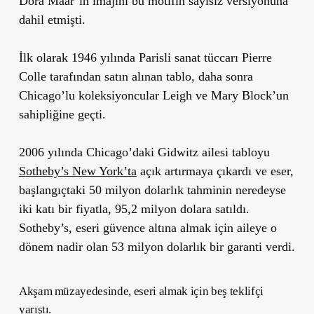
Dora Maar’ın imajını bu motifin sayısız versiyonuna
dahil etmişti.
İlk olarak 1946 yılında Parisli sanat tüccarı Pierre
Colle tarafından satın alınan tablo, daha sonra
Chicago
’
lu koleksiyoncular Leigh ve Mary Block
’
un
sahipliğine geçti.
2006 yılında Chicago’daki Gidwitz ailesi tabloyu
Sotheby
’
s New York
’
ta
açık artırmaya çıkardı ve eser,
başlangıçtaki 50 milyon dolarlık tahminin neredeyse
iki katı bir fiyatla, 95,2 milyon dolara satıldı.
Sotheby
’
s, eseri güvence altına almak için aileye o
dönem nadir olan 53 milyon dolarlık bir garanti verdi.
Akşam müzayedesinde, eseri almak için beş teklifçi
yarıştı.