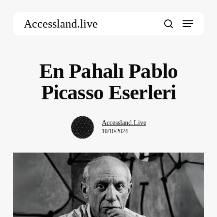
Skip
Menu
to
Accessland.live
main
search
content
En Pahalı Pablo
Picasso Eserleri
Accessland.Live
10/10/2024