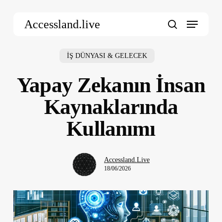
Skip
Menu
to
Accessland.live
main
search
content
İŞ DÜNYASI & GELECEK
Yapay Zekanın İnsan
Kaynaklarında
Kullanımı
Accessland.Live
18/06/2026