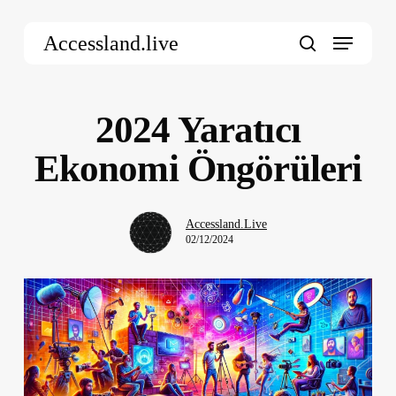
Skip
Menu
to
Accessland.live
main
search
content
2024 Yaratıcı
Ekonomi Öngörüleri
Accessland.Live
02/12/2024