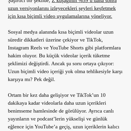
Şaşırtıcı bir şekilde,
Z kuşağının %59’u daha sonra
uzun versiyonlarını izleyecekleri şeyleri keşfetmek
için kısa biçimli video uygulamalarına yöneliyor.
Sosyal medya alanında kısa biçimli videolar uzun
süredir dikkatleri üzerine çekiyor ve TikTok,
Instagram Reels ve YouTube Shorts gibi platformlara
hakim oluyor. Bu küçük videolar içerik tüketme
şeklimizi değiştirdi. Ancak şu soru ortaya çıkıyor:
Uzun biçimli video içeriği yok olma tehlikesiyle karşı
karşıya mı? Pek değil.
Ortam bir kez daha gelişiyor ve TikTok’un 10
dakikaya kadar videolarla daha uzun içerikleri
benimseme hamlesinde de görülüyor. Ayrıca canlı
yayınların ve podcast’lerin yükselişi ve günlük
eğlence için YouTube’a geçiş, uzun içeriklerin kalıcı