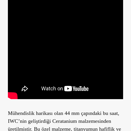
Mühendislik harikası olan
44 mm çapındaki
bu saat,
IWC’nin geliştirdiği
Ceratanium
malzemesinden
üretilmiştir. Bu özel malzeme, titanyumun hafiflik ve