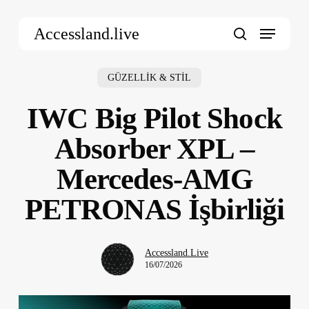
Skip
Menu
to
Accessland.live
main
search
content
GÜZELLİK & STİL
IWC Big Pilot Shock
Absorber XPL –
Mercedes-AMG
PETRONAS İşbirliği
Accessland.Live
16/07/2026