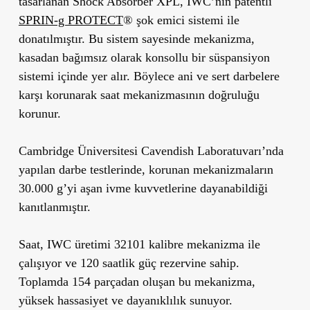
tasarlanan Shock Absorber XPL, IWC’nin patentli
SPRIN-g PROTECT
® şok emici sistemi
ile
donatılmıştır. Bu sistem sayesinde mekanizma,
kasadan bağımsız olarak
konsollu bir süspansiyon
sistemi
içinde yer alır. Böylece ani ve sert darbelere
karşı korunarak saat mekanizmasının doğruluğu
korunur.
Cambridge Üniversitesi Cavendish Laboratuvarı’nda
yapılan darbe testlerinde
, korunan mekanizmaların
30.000 g’yi aşan ivme kuvvetlerine dayanabildiği
kanıtlanmıştır.
Saat,
IWC üretimi 32101 kalibre mekanizma
ile
çalışıyor ve
120 saatlik güç rezervine
sahip.
Toplamda
154 parçadan
oluşan bu mekanizma,
yüksek hassasiyet ve dayanıklılık sunuyor.