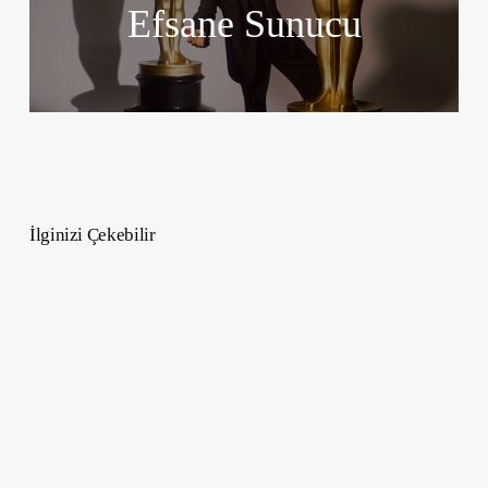
Efsane Sunucu
İlginizi Çekebilir
Kolay
ve
Şık
Abiye
Topuz
Modelleri
2026
–