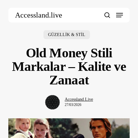
Skip
Menu
to
Accessland.live
main
search
content
GÜZELLİK & STİL
Old Money Stili
Markalar – Kalite ve
Zanaat
Accessland.Live
27/03/2026