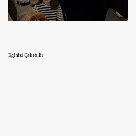
İlginizi Çekebilir
Leonardo
da
Vinci
Hayatı
–
Sanat,
Bilim
ve
Yeniliklerin