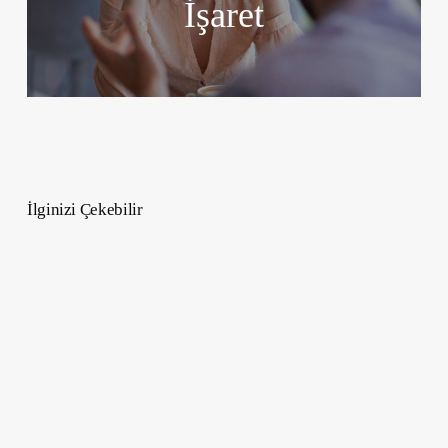
İşaret
İlginizi Çekebilir
Ses
Frekanslarıyla
Şifa:
Stresi
Azaltmanın,
Mutluluğu
Artırmanın
Yolları