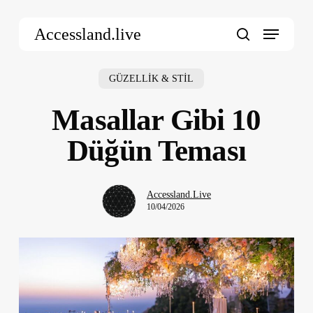
Skip
Menu
to
Accessland.live
main
search
content
GÜZELLİK & STİL
Masallar Gibi 10
Düğün Teması
Accessland.Live
10/04/2026