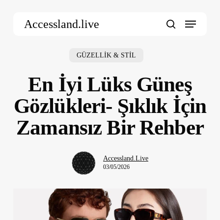
Skip
Menu
to
Accessland.live
main
search
content
GÜZELLİK & STİL
En İyi Lüks Güneş
Gözlükleri- Şıklık İçin
Zamansız Bir Rehber
Accessland.Live
03/05/2026