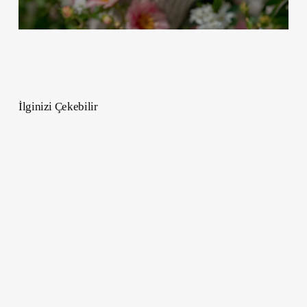
İlginizi Çekebilir
Taylor
Swift
Hayatı,
Kariyeri
ve
Hiç
Duymadığınız
Gerçekler