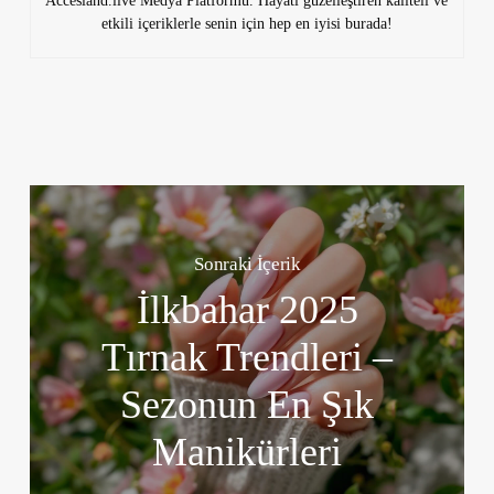
Accesland.live Medya Platformu. Hayatı güzelleştiren kaliteli ve
etkili içeriklerle senin için hep en iyisi burada!
Sonraki İçerik
İlkbahar 2025
Tırnak Trendleri –
Sezonun En Şık
Manikürleri