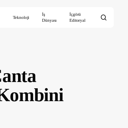
İş
İçgörü
search
Teknoloji
Dünyası
Editoryal
Çanta
 Kombini