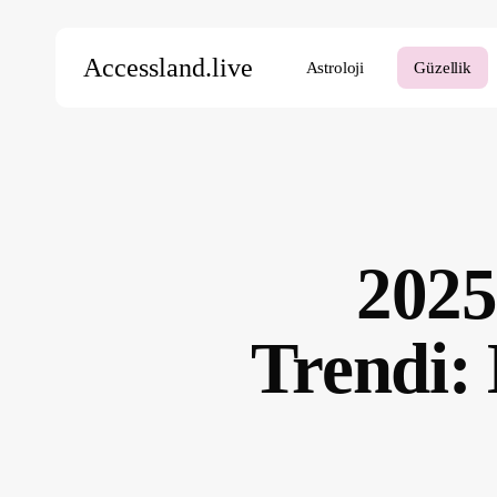
Skip
to
Accessland.live
Astroloji
Güzellik
main
content
Aramak için Enter’a, kapatmak için ESC’ye basın
2025
Trendi: