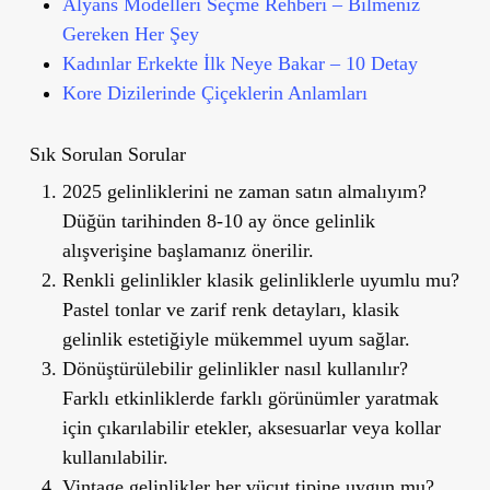
Alyans Modelleri Seçme Rehberi – Bilmeniz
Gereken Her Şey
Kadınlar Erkekte İlk Neye Bakar – 10 Detay
Kore Dizilerinde Çiçeklerin Anlamları
Sık Sorulan Sorular
2025 gelinliklerini ne zaman satın almalıyı
m?
Düğün tarihinden 8-10 ay önce gelinlik
alışverişine başlamanız önerilir.
Renkli gelinlikler klasik gelinliklerle uyumlu mu?
Pastel tonlar ve zarif renk detayları, klasik
gelinlik estetiğiyle mükemmel uyum sağlar.
D
ö
nüştürülebilir gelinlikler nasıl kullanılı
r?
Farklı etkinliklerde farklı görünümler yaratmak
için çıkarılabilir etekler, aksesuarlar veya kollar
kullanılabilir.
Vintage gelinlikler her vücut tipine uygun mu?