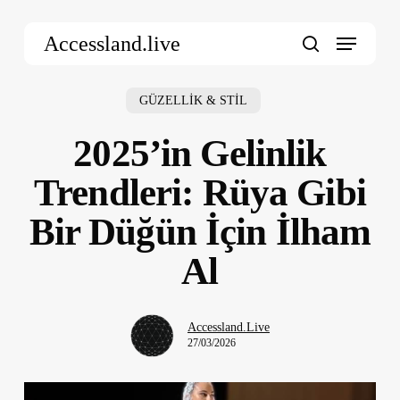
Skip
Menu
to
Accessland.live
main
search
content
GÜZELLİK & STİL
2025’in Gelinlik
Trendleri: Rüya Gibi
Bir Düğün İçin İlham
Al
Accessland.Live
27/03/2026