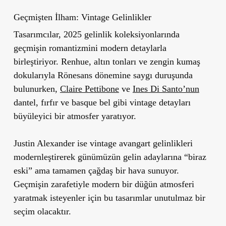
Ge
çmiş
ten
İlham: Vintage Gelinlikler
Tasarımcılar, 2025 gelinlik koleksiyonlarında
geçmişin romantizmini modern detaylarla
birleştiriyor. Renhue, altın tonları ve zengin kumaş
dokularıyla Rönesans dönemine saygı duruşunda
bulunurken,
Claire Pettibone
ve
Ines Di Santo’nun
dantel, fırfır ve basque bel gibi vintage detayları
büyüleyici bir atmosfer yaratıyor.
Justin Alexander ise vintage avangart gelinlikleri
modernleştirerek günümüzün gelin adaylarına “biraz
eski” ama tamamen çağdaş bir hava sunuyor.
Geçmişin zarafetiyle modern bir düğün atmosferi
yaratmak isteyenler için bu tasarımlar unutulmaz bir
seçim olacaktır.