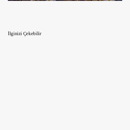
İlginizi Çekebilir
İstanbul’a
Adanmış
Şarkılar
Şehrin
Ritmiyle
Yaşa
–
İstanbul
Şarkıları