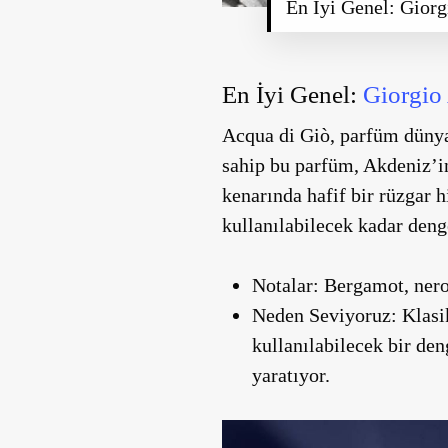
En İyi Genel: Giorg
En İyi Genel:
Giorgio
Acqua di Giò, parfüm dünyas
sahip bu parfüm, Akdeniz’in
kenarında hafif bir rüzgar 
kullanılabilecek kadar denge
Notalar:
Bergamot, nerol
Neden Seviyoruz:
Klasik
kullanılabilecek bir den
yaratıyor.