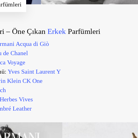
rfümleri
eri – Öne Çıkan
Erkek
Parfümleri
rmani Acqua di Giò
u de Chanel
ica Voyage
mü:
Yves Saint Laurent Y
vin Klein CK One
ch
Herbes Vives
bré Leather