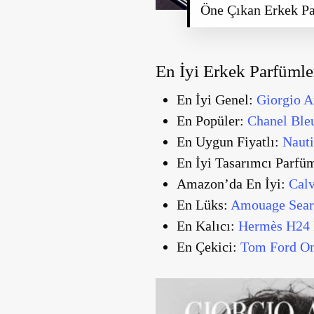
Öne Çıkan Erkek Pa
En İyi Erkek Parfüml
En İyi Genel:
Giorgio A
En Popüler:
Chanel Ble
En Uygun Fiyatlı:
Naut
En İyi Tasarımcı Parfü
Amazon’da En İyi:
Cal
En Lüks:
Amouage Sear
En Kalıcı:
Hermès H24 
En Çekici:
Tom Ford Om