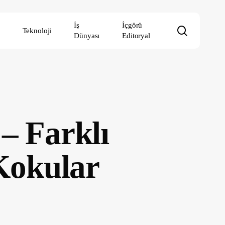
İş
İçgörü
search
Teknoloji
Dünyası
Editoryal
– Farklı
Kokular