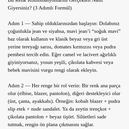
Bu Renk Kombinasyonlarını Gerçekten Nasıl
Giyersiniz? (3 Adımlı Formül)
Adım 1 — Sahip olduklarınızdan başlayın: Dolabınız
çoğunlukla jean ve siyahsa, mavi jean’i “soğuk mavi”
baz olarak kullanın ve klasik beyaz veya gri üst
yerine tereyağı sarısı, domates kırmızısı veya pudra
pembesi tercih edin. Eğer camel ve lacivert ağırlıklı
giyiniyorsanız, yosun yeşili, çikolata kahvesi veya
bebek mavisini vurgu rengi olarak ekleyin.
Adım 2 — Her renge bir rol verin: Bir renk ana parça
olur (elbise, blazer, pantolon), diğeri destekleyici olur
(üst, çanta, ayakkabı). Örneğin: kobalt blazer + pudra
slip etek + nude sandalet. Ya da zeytin trençkot +
çikolata pantolon + beyaz tişört. Silüetleri sade
tutmak, rengin ön plana çıkmasını sağlar.