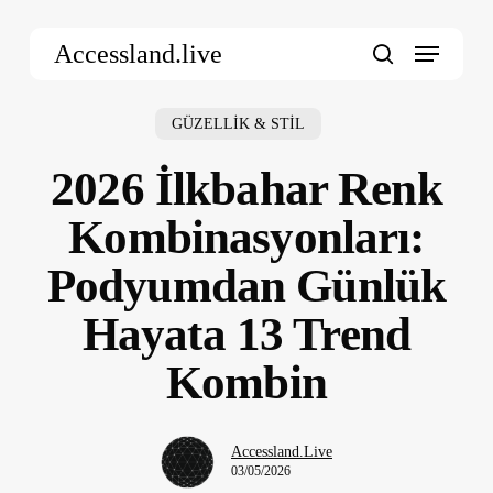
Skip
Menu
to
Accessland.live
main
search
content
GÜZELLİK & STİL
2026 İlkbahar Renk
Kombinasyonları:
Podyumdan Günlük
Hayata 13 Trend
Kombin
Accessland.Live
03/05/2026