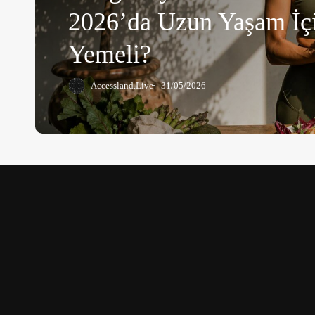
Uzun
2026’da Uzun Yaşam İç
Yaşam
İçin
Yemeli?
Ne
Yemeli?
Accessland.Live
31/05/2026