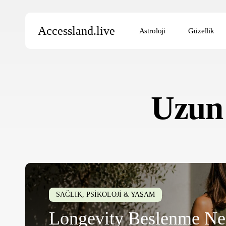
Skip
to
Accessland.live
Astroloji
Güzellik
main
content
Aramak için Enter’a, kapatmak için ESC’ye basın
Uzun
Longevity
Beslenme
SAĞLIK, PSİKOLOJİ & YAŞAM
Nedir?
Longevity Beslenme Ne
2026’da