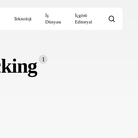
İş
İçgörü
search
Teknoloji
Dünyası
Editoryal
king
1